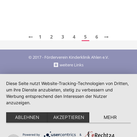
Allgemein
Von
Ralf Steinhorst
26. Januar 2017
1
2
3
4
5
6
© 2017 - Förderverein Kinderklinik Ahlen e.V.
weitere Links
Diese Seite nutzt Website-Tracking-Technologien von Dritten,
um ihre Dienste anzubieten, stetig zu verbessern und
Werbung entsprechend den Interessen der Nutzer
anzuzeigen.
ABLEHNEN
AKZEPTIEREN
MEHR
Powered by
&