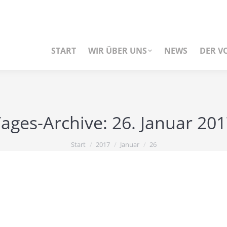
START
WIR ÜBER UNS
NEWS
DER V
ages-Archive:
26. Januar 20
Start
2017
Januar
26