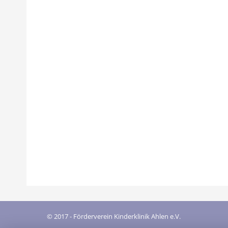
Kita St. Josef setzt Zeichen für die
Allgemein
Von
Ralf Steinhorst
26. Januar 2017
© 2017 - Förderverein Kinderklinik Ahlen e.V.