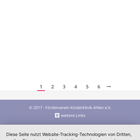
Ahlen, 08.09.2022 (rst) Mit großer Trauer nimmt
der Förderverein der Kinderklinik Ahlen Abschied
von Rita Pöppinghaus-Voss. Sie verstarb am
Dienstag, 6. September 2022, nach kurzer schwerer
Krankheit einen Tag vor ihrem 65. Geburtstag. Rita
Pöppinghaus-Voss war Mitgründerin und von
Beginn an stellvertretende Vorsitzende unseres
Vereins. Bis zuletzt war sie mit ganzem Herzen im
Vorstand tätig.…
1
2
3
4
5
6
© 2017 - Förderverein Kinderklinik Ahlen e.V.
weitere Links
Diese Seite nutzt Website-Tracking-Technologien von Dritten,