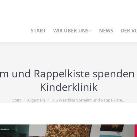
START
WIR ÜBER UNS
NEWS
DER V
lm und Rappelkiste spenden
Kinderklinik
Start
Allgemein
TuS Westfalia Vorhelm und Rappelkiste…