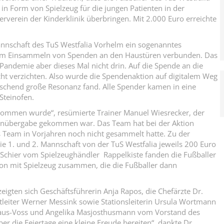
 Form von Spielzeug für die jungen Patienten in der
verein der Kinderklinik überbringen. Mit 2.000 Euro erreichte
annschaft des TuS Westfalia Vorhelm ein sogenanntes
 dem Einsammeln von Spenden an den Haustüren verbunden. Das
Pandemie aber dieses Mal nicht drin. Auf die Spende an die
icht verzichten. Also wurde die Spendenaktion auf digitalem Weg
aschend große Resonanz fand. Alle Spender kamen in eine
Steinofen.
nommen wurde“, resümierte Trainer Manuel Wiesrecker, der
enübergabe gekommen war. Das Team hat bei der Aktion
das Team in Vorjahren noch nicht gesammelt hatte. Zu der
1. und 2. Mannschaft von der TuS Westfalia jeweils 200 Euro
 Schier vom Spielzeughändler Rappelkiste fanden die Fußballer
ton mit Spielzeug zusammen, die die Fußballer dann
eigten sich Geschäftsführerin Anja Rapos, die Chefärzte Dr.
tleiter Werner Messink sowie Stationsleiterin Ursula Wortmann
ghaus-Voss und Angelika Masjosthusmann vom Vorstand des
ber die Feiertage eine kleine Freude bereiten“, dankte Dr.