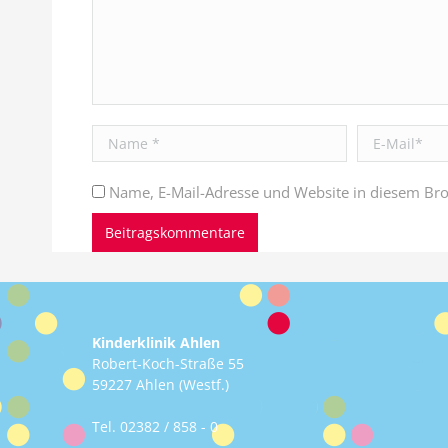
Name *
E-Mail *
Name, E-Mail-Adresse und Website in diesem Br
Beitragskommentare
Kinderklinik Ahlen
Robert-Koch-Straße 55
59227 Ahlen (Westf.)
Tel.
02382 / 858 - 0