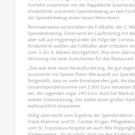
Vorhelm zusammen mit der Rappelkiste Geschenke in
Kinderklinik und einem Spendenbetrag an den Förder
der Spendenbetrag einen neuen Rekordwert.
Normalerweise veranstalten die Fußballer der 2. M
Spendentraining. Darin wird ein Lauftraining mit
aber saß aus Hygienegründen als Folge der Corona-
Kinderklinik wollten die Fußballer aber trotzdem n
vom 3. bis 4. Advent durchgeführt. Was eine überr
Verlosung mit zwei Gutscheinen für das Restaurant 
„Das war eine neue Herausforderung, die gut ange
zusammen mit Spieler Robin Marquardt zur Spend
festgestellt, dass es viele Einzelspenden gab, die 
Gesamtspendensumme von 2.000 Euro steuerten die 
bei, die Legenden sogar 240 Euro. Auch bei Markus
wieder Unterstützung. Der stellte einen großen Kar
weihnachtlich einpackten.
Völlig überrascht vom Ergebnis der Spendenaktion z
Frank Klammer und Dr. Carsten Krüger, Pflegediens
vom St. Franziskus-Hospital als auch Rita Pöppin
Fördervereins. „Es ist schön, dass sie den Kindern ü