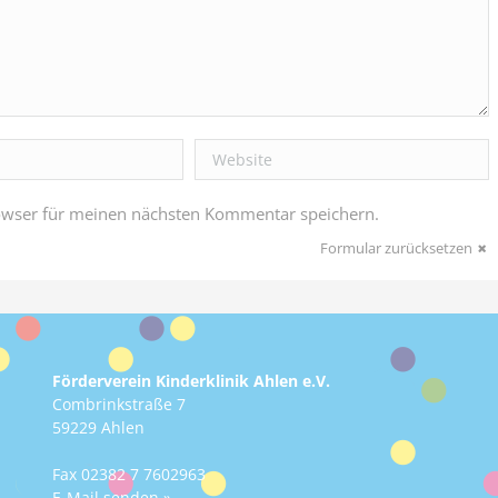
Website
owser für meinen nächsten Kommentar speichern.
Formular zurücksetzen
Förderverein Kinderklinik Ahlen e.V.
Combrinkstraße 7
59229 Ahlen
Fax 02382 7 7602963
E-Mail senden »