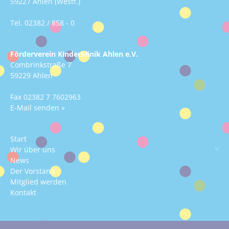
59227 Ahlen (Westf.)
Tel.
02382 / 858 - 0
Förderverein Kinderklinik Ahlen e.V.
Combrinkstraße 7
59229 Ahlen
Fax 02382 7 7602963
E-Mail senden »
Start
Wir über uns
News
Der Vorstand
Mitglied werden
Kontakt