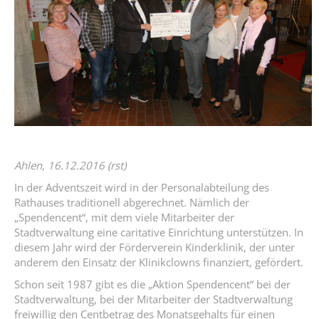
Ahlen, 16.12.2016 (rst)
In der Adventszeit wird in der Personalabteilung des
Rathauses traditionell abgerechnet. Nämlich der
„Spendencent“, mit dem viele Mitarbeiter der
Stadtverwaltung eine caritative Einrichtung unterstützen. In
diesem Jahr wird der Förderverein Kinderklinik, der unter
anderem den Einsatz der Klinikclowns finanziert, gefördert.
Schon seit 1987 gibt es die „Aktion Spendencent“ bei der
Stadtverwaltung, bei der Mitarbeiter der Stadtverwaltung
freiwillig den Centbetrag des Monatsgehalts für einen